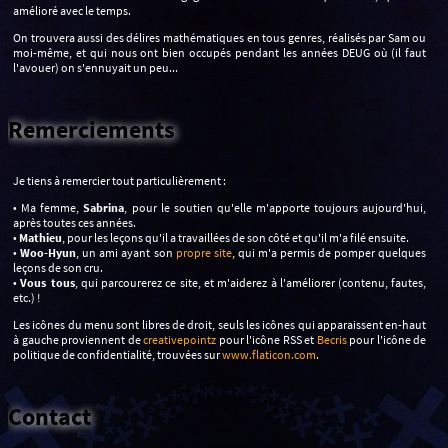
amélioré avec le temps.
On trouvera aussi des délires mathématiques en tous genres, réalisés par Sam ou
moi-même, et qui nous ont bien occupés pendant les années DEUG où (il faut
l'avouer) on s'ennuyait un peu...
Remerciements
Je tiens à remercier tout particulièrement :
• Ma femme,
Sabrina
, pour le soutien qu'elle m'apporte toujours aujourd'hui,
après toutes ces années.
•
Mathieu
, pour les leçons qu'il a travaillées de son côté et qu'il m'a filé ensuite.
•
Woo-Hyun
, un ami ayant son
propre site
, qui m'a permis de pomper quelques
leçons de son cru.
•
Vous tous
, qui parcourerez ce site, et m'aiderez à l'améliorer (contenu, fautes,
etc.) !
Les icônes du menu sont libres de droit, seuls les icônes qui apparaissent en-haut
à gauche proviennent de
creativepointz
pour l'icône RSS et
Becris
pour l'icône de
politique de confidentialité, trouvées sur
www.flaticon.com
.
Contact