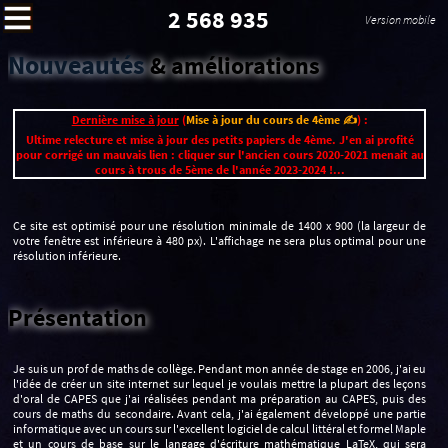
2 568 935
Version mobile
Nouveautés
& améliorations
Dernière mise à jour
(
Mise à jour du cours de 4ème ✍️
) :
Ultime relecture et mise à jour des petits papiers de 4ème. J'en ai profité
pour corrigé un mauvais lien : cliquer sur l'ancien cours 2020-2021 menait au
cours à trous de 5ème de l'année 2023-2024 !...
Ce site est optimisé pour une résolution minimale de 1400 x 900
. L'affichage ne sera plus optimal pour une
résolution inférieure.
Présentation
Je suis un prof de maths de collège. Pendant mon année de stage en 2006, j'ai eu
l'idée de créer un site internet sur lequel je voulais mettre la plupart des leçons
d'oral de CAPES que j'ai réalisées pendant ma préparation au CAPES, puis des
cours de maths du secondaire. Avant cela, j'ai également développé une partie
informatique avec un cours sur l'excellent logiciel de calcul littéral et formel Maple
et un cours de base sur le langage d'écriture mathématique LaTeX, qui sera