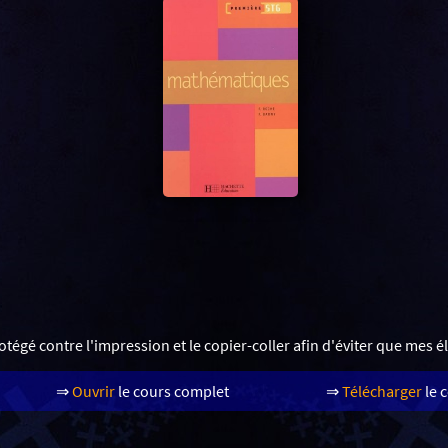
otégé contre l'impression et le copier-coller afin d'éviter que mes é
⇒
Ouvrir
le cours complet
⇒
Télécharger
le 