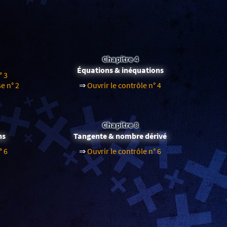
Chapitre 4
Équations & inéquations
° 3
e n° 2
⇒
Ouvrir le contrôle n° 4
Chapitre 8
ns
Tangente & nombre dérivé
° 6
⇒
Ouvrir le contrôle n° 6