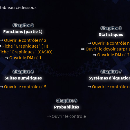
 tableau ci-dessous :
Chapitre 2
Chapitre 3
Fonctions (partie 1)
Statistiques
⇒
Ouvrir le contrôle n° 2
⇒
Ouvrir le contrôle n
⇒
Fiche "Graphiques" (TI)
⇒
Ouvrir le devoir surpris
Fiche "Graphiques" (CASIO)
⇒
Ouvrir le DM n° 2
⇒
Ouvrir le DM n° 1
Chapitre 6
Chapitre 7
Suites numériques
Systèmes d'équatio
⇒
Ouvrir le contrôle n° 5
⇒
Ouvrir le contrôle n
Chapitre 9
Probabilités
⇒ Ouvrir le contrôle