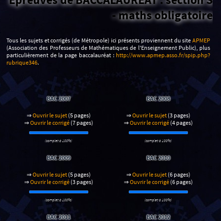
- maths obligatoire
Tous les sujets et corrigés (de Métropole) ici présents proviennent du site
APMEP
(Association des Professeurs de Mathématiques de l'Enseignement Public), plus
particulièrement de la page baccalauréat :
http://www.apmep.asso.fr/spip.php?
rubrique346
.
BAC 2007
BAC 2008
⇒
Ouvrir le sujet
(5 pages)
⇒
Ouvrir le sujet
(3 pages)
⇒
Ouvrir le corrigé
(7 pages)
⇒
Ouvrir le corrigé
(4 pages)
(complet à 100%)
(complet à 100%)
BAC 2009
BAC 2010
⇒
Ouvrir le sujet
(5 pages)
⇒
Ouvrir le sujet
(6 pages)
⇒
Ouvrir le corrigé
(3 pages)
⇒
Ouvrir le corrigé
(6 pages)
(complet à 100%)
(complet à 100%)
BAC 2011
BAC 2012