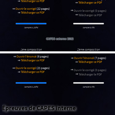
⇒
Télécharger ce PDF
⇒
Télécharger ce PDF
⇒
Ouvrir le corrigé
(22 pages)
⇒
Ouvrir le corrigé (0 pages)
⇒
Télécharger ce PDF
⇒
Télécharger ce PDF
(complet à 100%)
(complet à 0%)
CAPES externe 2012
1ère composition
2ème composition
⇒
Ouvrir l'énoncé
(6 pages)
⇒
Ouvrir l'énoncé
(7 pages)
⇒
Télécharger ce PDF
⇒
Télécharger ce PDF
⇒
Ouvrir le corrigé
(21 pages)
⇒
Ouvrir le corrigé (0 pages)
⇒
Télécharger ce PDF
⇒
Télécharger le PDF
(complet à 100%)
(complet à 0%)
Épreuves de CAPES interne