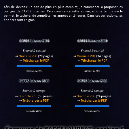
Afin de devenir un site de plus en plus complet, je commence à proposer les
corrigés de CAPES internes. Cela commence cette année, et si le temps me le
permet, je tacherai de compléter les années antérieures. Dans ces corrections, les
énoncés sont en gras.
CAPES interne 2008
CAPES interne 2009
Énoncé & corrigé
Énoncé & corrigé
⇒
Ouvrir le PDF
(28 pages)
⇒
Ouvrir le PDF
(34 pages)
⇒
Télécharger le PDF
⇒
Télécharger le PDF
(complet à 100%)
(complet à 100%)
CAPES interne 2010
CAPES interne 2011
Énoncé & corrigé
Énoncé & corrigé
⇒
Ouvrir le PDF
(35 pages)
⇒
Ouvrir le PDF
(24 pages)
⇒
Télécharger le PDF
⇒
Télécharger le PDF
(complet à 100%)
(complet à 100%)
Épreuves de BACCALAUREAT : section S